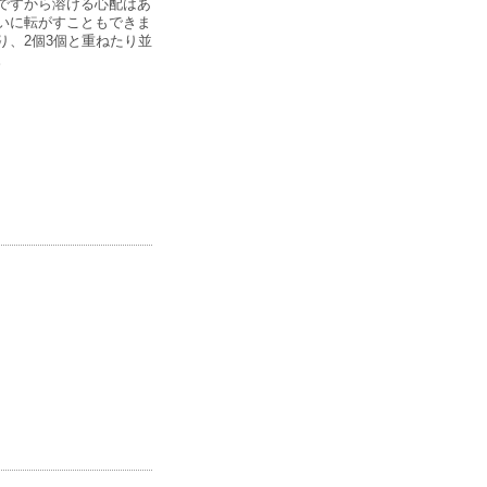
ですから溶ける心配はあ
いに転がすこともできま
り、2個3個と重ねたり並
。