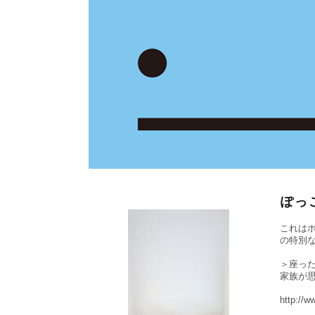
ぽっ
これは
の特別
＞座っ
家族が
http://w