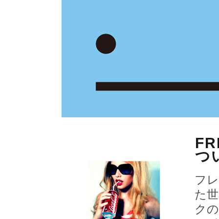
FR
つ
フレ
た世
クの