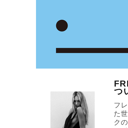
FR
つ
フレ
た世
クの