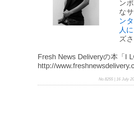
ンポ
なサ
ンタ
人に
ズさ
Fresh News Deliveryの
http://www.freshnewsdelivery
No.8255 | 16 July 2