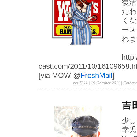
復活
たわ
くな
ース
れま
http
cast.com/2011/10/16109658.h
[via MOW @
FreshMail
]
No.7611 | 19 October 2011
| Catego
吉
少し
幸氏