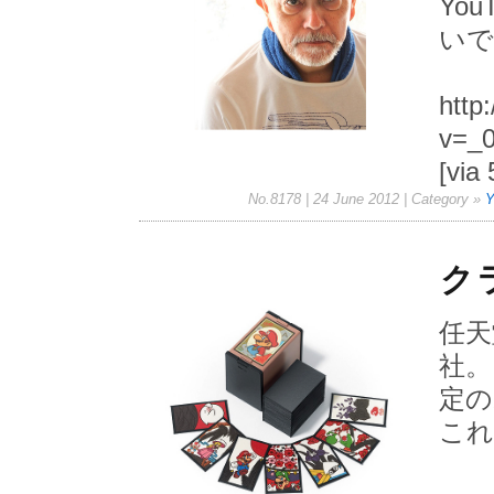
Yo
いで
http
v=_
[via
No.8178 | 24 June 2012
| Category »
Y
ク
任天
社。
定の
これ