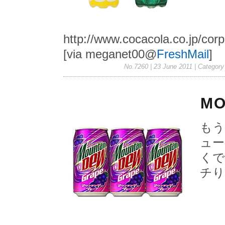
http://www.cocacola.co.jp/co
[via meganet00@
FreshMail
]
No.7260 | 23 June 2011
| Category
MO
もう
ュー
くで
チり