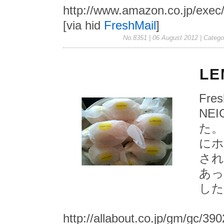
http://www.amazon.co.jp/exe
[via hid
FreshMail
]
No.8351 | 06 August 2012
| Catego
LE
Fres
NE
た。
にホ
され
あっ
した
http://allabout.co.jp/gm/gc/39