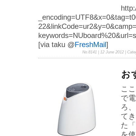
http
_encoding=UTF8&x=0&tag=t0
22&linkCode=ur2&y=0&camp=2
keywords=NUboard%20&url=s
[via taku @
FreshMail
]
No.8141 | 12 June 2012
| Cate
お
ここ
で電
ろ、
てき
た「
を使