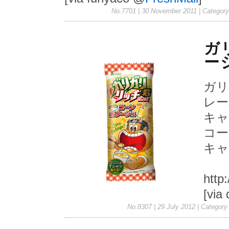
No.7701 | 30 November 2011
| Categor
ガ
ー
ガリ
レー
キャ
コー
キャ
http
[vi
No.8307 | 29 July 2012
| Category