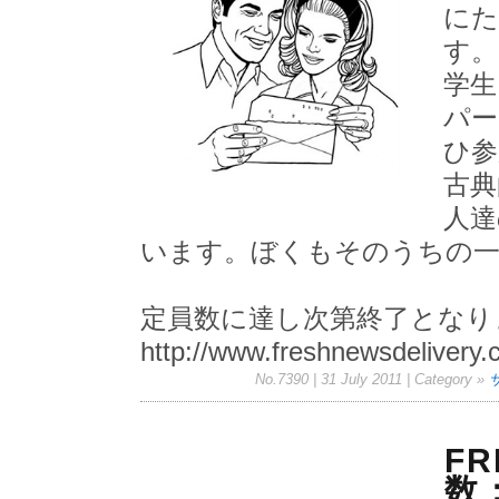
にた
す。
学生
パー
ひ参
古典
人達
います。ぼくもそのうちの一
定員数に達し次第終了となり
http://www.freshnewsdelivery
No.7390 | 31 July 2011
| Category »
F
数