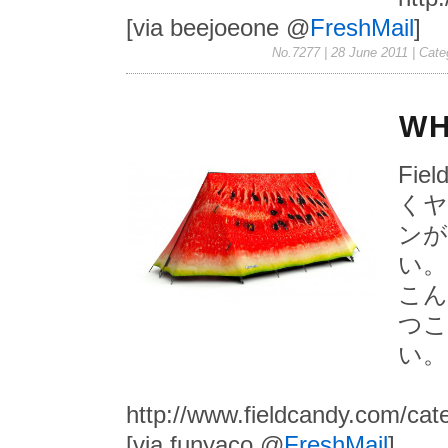
[via beejoeone @
FreshMail
]
No.7277 | 28 June 2011
| Cate
WH
Fi
くヤ
ンが
い。
こん
つこ
い。
http://www.fieldcandy.com/cat
[via funyaco @
FreshMail
]