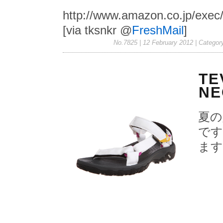
http://www.amazon.co.jp/exe
[via tksnkr @
FreshMail
]
No.7825 | 12 February 2012
| Categor
TE
NE
夏の
です
ます