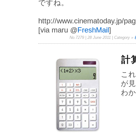
ですね。
http://www.cinematoday.jp/p
[via maru @
FreshMail
]
No.7279 | 28 June 2011
| Category »
計
これ
が見
わか