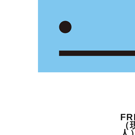
F
（
人