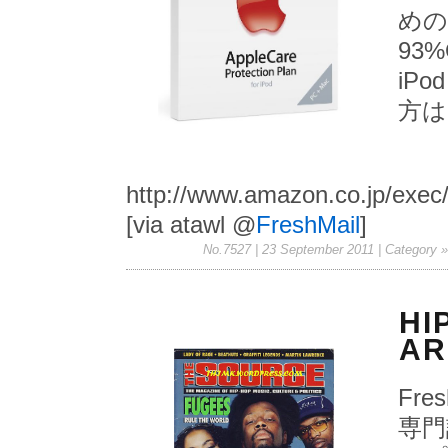
めの「
93
iPo
方は
http://www.amazon.co.jp/exe
[via atawl @
FreshMail
]
No.7527 | 23 September 2011
| Category 
HI
AR
Fres
専門