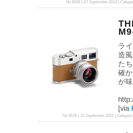
No.8569 | 23 September 2012
| Catego
TH
M9
ライ
造風
たち
確か
が味
http
[via
No.8576 | 23 September 2012
| Category