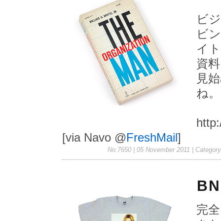
ビジ
ビン
イト
資料
見始
ね。
http
[via Navo @
FreshMail
]
No.7650 | 05 November 2011
| Categor
BN
完全