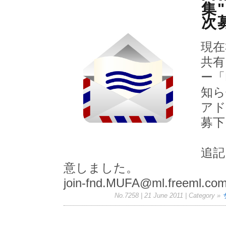
集"
次
現在
共有
ー「
知ら
アド
募下
追記
意しました。
join-fnd.MUFA@ml.freeml.co
No.7258 | 21 June 2011
| Category »