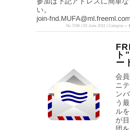
参加は下記アドレスに簡単な
い。
join-fnd.MUFA@ml.freeml.co
No.7196 | 03 June 2011
| Category »
F
ト"
ー
会員
ニテ
ンバ
う最
ルを
が目
団を