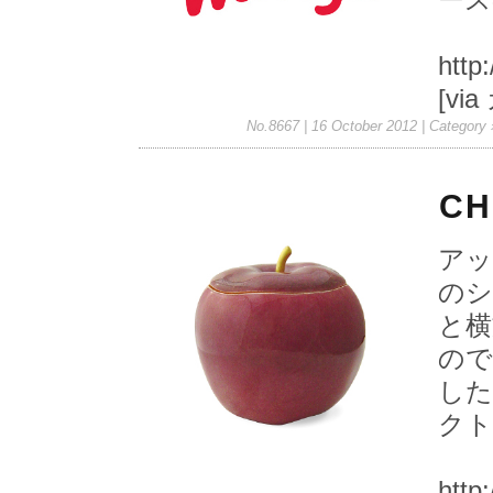
http
[vi
No.8667 | 16 October 2012
| Category
CH
アッ
のシ
と横
ので
した
クト
http