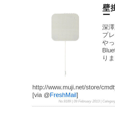
壁
ー
深澤
プレ
やっ
Bl
りま
http://www.muji.net/store/cmd
[via @
FreshMail
]
No.9189 | 09 February 2013
| Categor