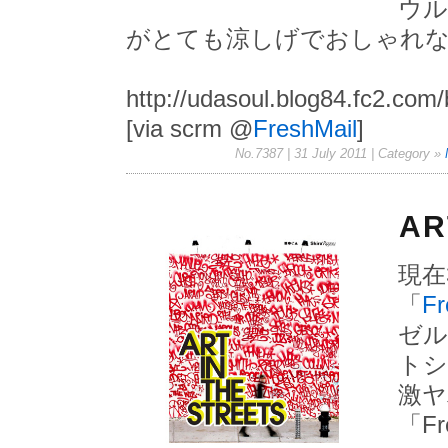
ウル
がとても涼しげでおしゃれ
http://udasoul.blog84.fc2.com/
[via scrm @
FreshMail
]
No.7387 | 31 July 2011
| Category »
AR
現在
「
Fr
ゼル
トシ
激ヤ
「
Fr