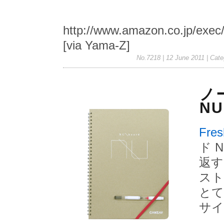
http://www.amazon.co.jp/exec
[via Yama-Z]
No.7218 | 12 June 2011
| Cate
ノ
NU
Fres
ド 
返す
スト
とて
サイ