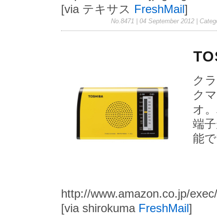
[via テキサス
FreshMail
]
No.8471 | 04 September 2012
| Categ
T
クラ
クマ
オ。
端子
能で
http://www.amazon.co.jp/exe
[via shirokuma
FreshMail
]