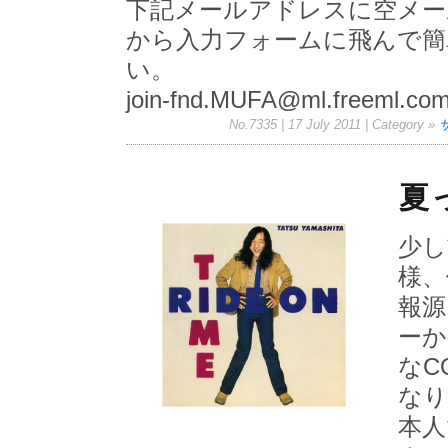
下記メールアドレスに空メー
から入力フォームに飛んで簡
い。
join-fnd.MUFA@ml.freeml.co
No.7335 | 17 July 2011
| Category »
夏
少し
様、
報源
ーか
なC
なり
本人