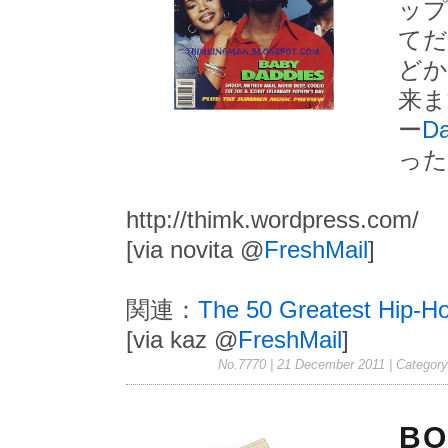
ップ
てだ
どか
来ま
ー
D
った
http://thimk.wordpress.com/
[via novita @
FreshMail
]
関連：
The 50 Greatest Hip-H
[via kaz @
FreshMail
]
No.7770 | 21 December 2011
| Categor
BO