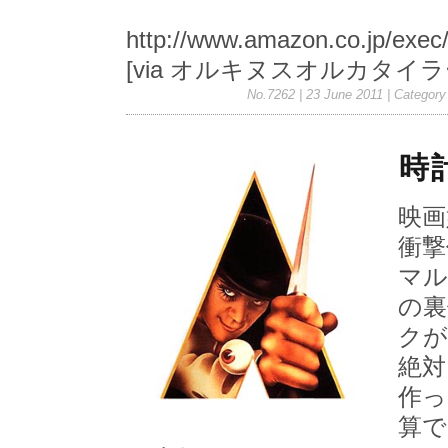
http://www.amazon.co.jp/exe
[via オルキヌスオルカタイラ
No.7262 | 23 June 2011
| Category
時
映画
衝撃
マル
の裏
クが
絶対
作っ
算で