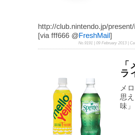
http://club.nintendo.jp/presen
[via fff666 @
FreshMail
]
No.9191 | 09 February 2013
| Ca
「
ラ
メロ
思え
味」