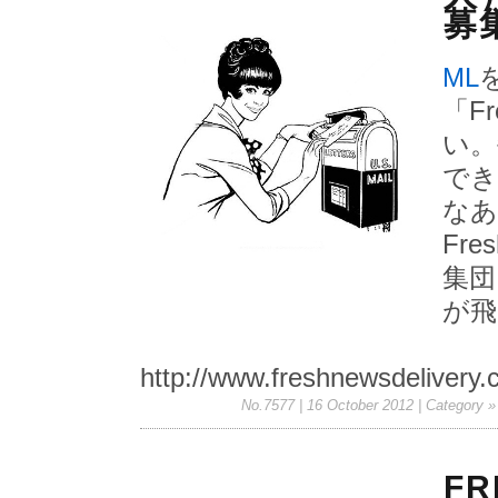
募
ML
「
Fr
い。
でき
なあ
Fres
集団
が飛
http://www.freshnewsdelivery
No.7577 | 16 October 2012
| Category 
F